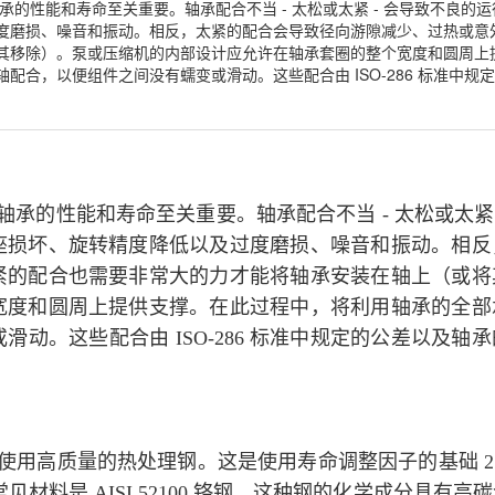
的性能和寿命至关重要。轴承配合不当 - 太松或太紧 - 会导致不良的
度磨损、噪音和振动。相反，太紧的配合会导致径向游隙减少、过热或意
其移除）。泵或压缩机的内部设计应允许在轴承套圈的整个宽度和圆周上
合，以便组件之间没有蠕变或滑动。这些配合由 ISO-286 标准中规
承的性能和寿命至关重要。轴承配合不当 - 太松或太紧 
座损坏、旋转精度降低以及过度磨损、噪音和振动。相反
紧的配合也需要非常大的力才能将轴承安装在轴上（或将
宽度和圆周上提供支撑。在此过程中，将利用轴承的全部
动。这些配合由 ISO-286 标准中规定的公差以及轴
用高质量的热处理钢。这是使用寿命调整因子的基础 2 =
材料是 AISI 52100 铬钢。这种钢的化学成分具有高