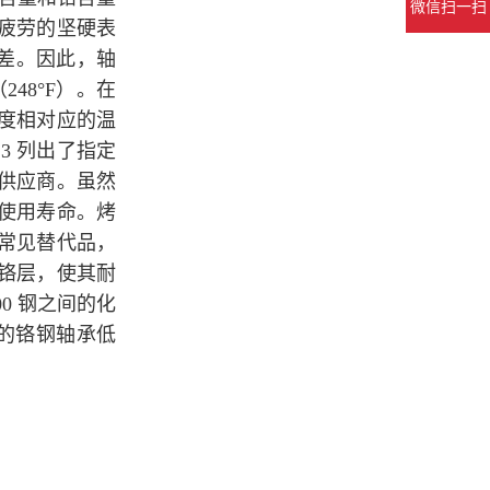
微信扫一扫
疲劳的坚硬表
性差。因此，轴
248°F）。在
度相对应的温
3 列出了指定
供应商。虽然
使用寿命。烤
常见替代品，
铬层，使其耐
00 钢之间的化
寸的铬钢轴承低