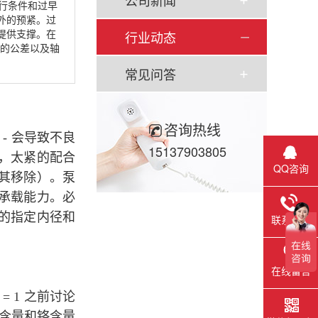
公司新闻
运行条件和过早
外的预紧。过
提供支撑。在
行业动态
定的公差以及轴
常见问答
咨询热线
- 会导致不良
15137903805
，太紧的配合
QQ咨询
其移除）。泵
承载能力。必
承的指定内径和
联系电话
在线留言
 1 之前讨论
碳含量和铬含量